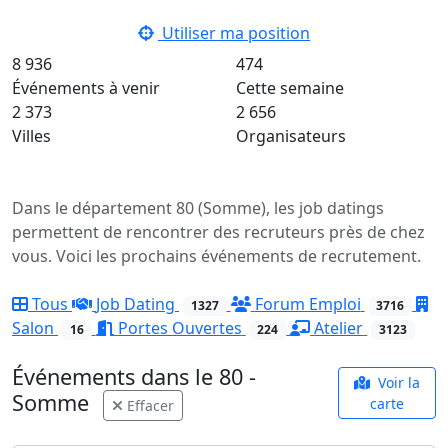
Utiliser ma position
8 936
474
Événements à venir
Cette semaine
2 373
2 656
Villes
Organisateurs
Dans le département 80 (Somme), les job datings
permettent de rencontrer des recruteurs près de chez
vous. Voici les prochains événements de recrutement.
Tous
Job Dating
Forum Emploi
1327
3716
Salon
Portes Ouvertes
Atelier
16
224
3123
Événements dans le 80 -
Voir la
Somme
carte
Effacer