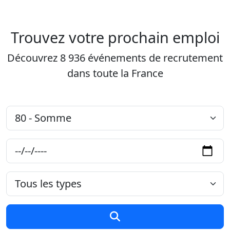
Aller au contenu principal
Job-Dating.org
Trouvez votre prochain emploi
Découvrez 8 936 événements de recrutement
dans toute la France
Département
Date
Type