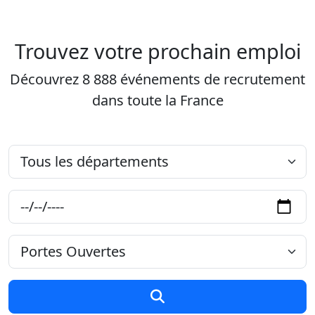
Aller au contenu principal
Job-Dating.org
Trouvez votre prochain emploi
Découvrez 8 888 événements de recrutement
dans toute la France
Département
Date
Type