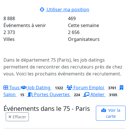
Utiliser ma position
8 888
469
Événements à venir
Cette semaine
2 373
2 656
Villes
Organisateurs
Dans le département 75 (Paris), les job datings
permettent de rencontrer des recruteurs près de chez
vous. Voici les prochains événements de recrutement.
Tous
Job Dating
Forum Emploi
1322
3701
Salon
Portes Ouvertes
Atelier
15
224
3105
Événements dans le 75 - Paris
Voir la
carte
Effacer