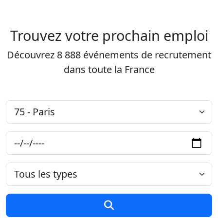
Aller au contenu principal
Job-Dating.org
Trouvez votre prochain emploi
Découvrez 8 888 événements de recrutement
dans toute la France
Département
Date
Type