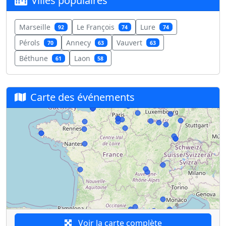
Villes populaires
Marseille
Le François
Lure
92
74
74
Pérols
Annecy
Vauvert
70
63
63
Béthune
Laon
61
58
Carte des événements
Voir la carte complète