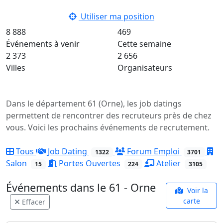
Utiliser ma position
8 888
469
Événements à venir
Cette semaine
2 373
2 656
Villes
Organisateurs
Dans le département 61 (Orne), les job datings
permettent de rencontrer des recruteurs près de chez
vous. Voici les prochains événements de recrutement.
Tous
Job Dating
Forum Emploi
1322
3701
Salon
Portes Ouvertes
Atelier
15
224
3105
Événements dans le 61 - Orne
Voir la
carte
Effacer