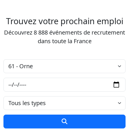
Aller au contenu principal
Job-Dating.org
Trouvez votre prochain emploi
Découvrez 8 888 événements de recrutement
dans toute la France
Département
Date
Type