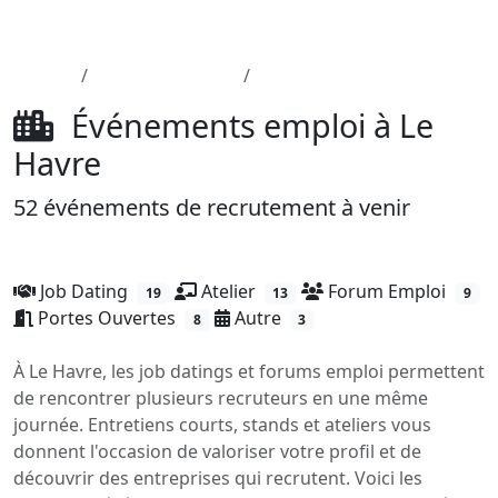
Aller au contenu principal
Job-Dating.org
Accueil
Département 76
Le Havre
Événements emploi à Le
Havre
52 événements de recrutement à venir
Job Dating
Atelier
Forum Emploi
19
13
9
Portes Ouvertes
Autre
8
3
À Le Havre, les job datings et forums emploi permettent
de rencontrer plusieurs recruteurs en une même
journée. Entretiens courts, stands et ateliers vous
donnent l'occasion de valoriser votre profil et de
découvrir des entreprises qui recrutent. Voici les