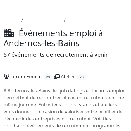
Aller au contenu principal
Job-Dating.org
Accueil
Département 33
Andernos-les-Bains
Événements emploi à
Andernos-les-Bains
57 événements de recrutement à venir
Forum Emploi
Atelier
29
28
À Andernos-les-Bains, les job datings et forums emploi
permettent de rencontrer plusieurs recruteurs en une
même journée. Entretiens courts, stands et ateliers
vous donnent l'occasion de valoriser votre profil et de
découvrir des entreprises qui recrutent. Voici les
prochains événements de recrutement programmés