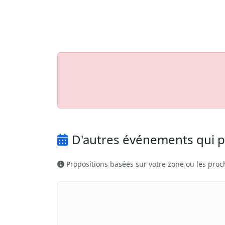
Aller au contenu principal
Job-Dating.org
D'autres événements qui p
Propositions basées sur votre zone ou les proc