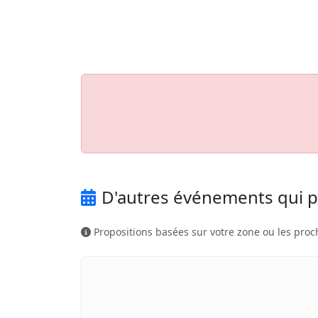
Aller au contenu principal
Job-Dating.org
D'autres événements qui p
Propositions basées sur votre zone ou les proc