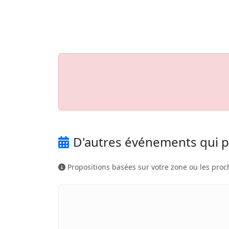
Aller au contenu principal
Job-Dating.org
D'autres événements qui p
Propositions basées sur votre zone ou les proc