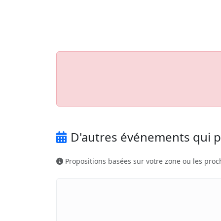
Aller au contenu principal
Job-Dating.org
D'autres événements qui p
Propositions basées sur votre zone ou les proc