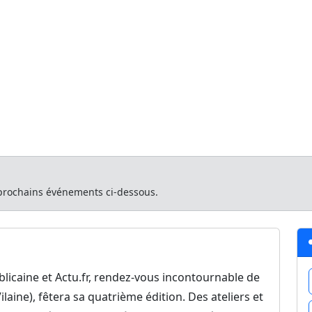
Accueil
R
a Chronique...
Chronique Républicaine e
ugères (35)
20/11/2025 à 09:30
 prochains événements ci-dessous.
licaine et Actu.fr, rendez-vous incontournable de
ilaine), fêtera sa quatrième édition. Des ateliers et