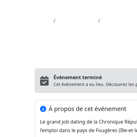
Aller au contenu principal
Job-Dating.org
Accueil
Département 35
Job dating de l
Job Dating
Job dating de la 
La Chronique Républicaine et Actu.fr
Fo
Événement terminé
Cet événement a eu lieu. Découvrez les
À propos de cet événement
Le grand job dating de la Chronique Répub
l’emploi dans le pays de Fougères (Ille-et-V