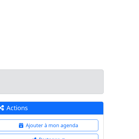
echerche
Carte
Explorer
Publier
t Actu.fr
Actions
Ajouter à mon agenda