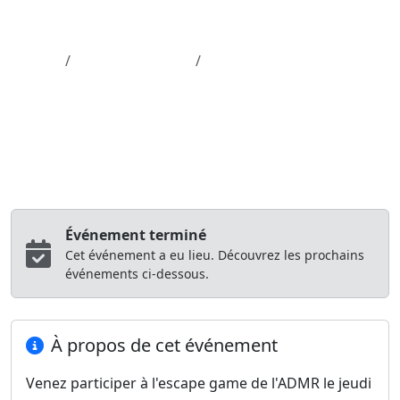
Aller au contenu principal
Job-Dating.org
Accueil
Département 79
ADMR Escape Game
Forum Emploi
Source officielle France Travail
ADMR Escape Game
Agence BRESSUIRE
Bressuire (79)
11/06/2026 à 15:30
Événement terminé
Cet événement a eu lieu. Découvrez les prochains
événements ci-dessous.
À propos de cet événement
Venez participer à l'escape game de l'ADMR le jeudi