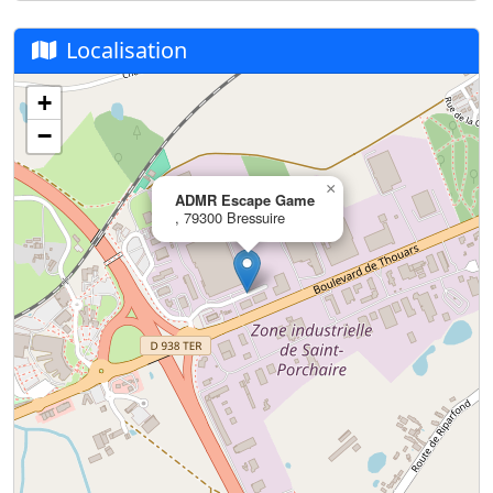
Localisation
+
−
×
ADMR Escape Game
, 79300 Bressuire