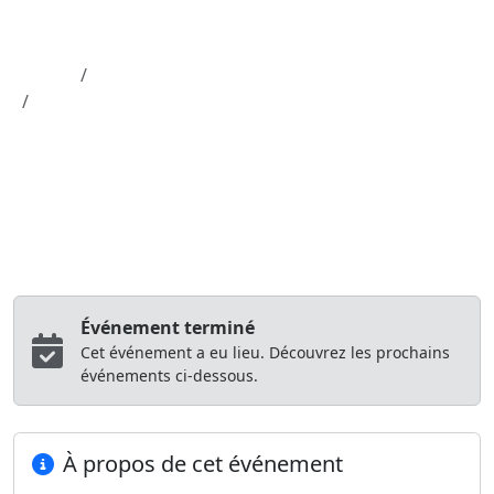
Aller au contenu principal
Job-Dating.org
Accueil
Département 58
FORMATION ET RECRUTEMENT AGENT DE...
Job Dating
Source officielle France Travail
FORMATION ET RECRUTEMENT
AGENT DE MAGASINAGE (H/F)
Agence NEVERS
Nevers (58)
01/06/2026 à 08:00
Événement terminé
Cet événement a eu lieu. Découvrez les prochains
événements ci-dessous.
À propos de cet événement