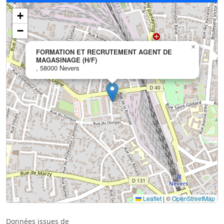
+
−
×
FORMATION ET RECRUTEMENT AGENT DE
MAGASINAGE (H/F)
, 58000 Nevers
Leaflet
|
©
OpenStreetMap
Données issues de