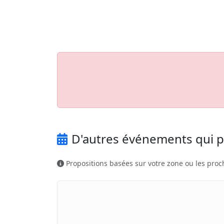
Aller au contenu principal
Job-Dating.org
D'autres événements qui p
Propositions basées sur votre zone ou les proc