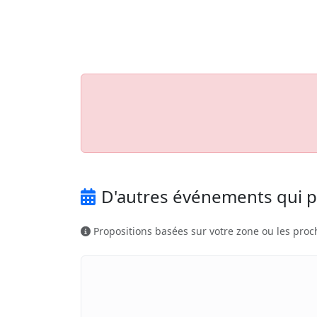
Aller au contenu principal
Job-Dating.org
D'autres événements qui p
Propositions basées sur votre zone ou les proc