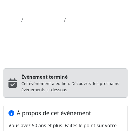
Aller au contenu principal
Job-Dating.org
Accueil
Département 62
ATELIER SENIOR 360
Atelier
Source officielle France Travail
ATELIER SENIOR 360
Agence MARCONNELLE
Marconnelle (62)
05/06/2026 à 07:00
Événement terminé
Cet événement a eu lieu. Découvrez les prochains
événements ci-dessous.
À propos de cet événement
Vous avez 50 ans et plus. Faites le point sur votre