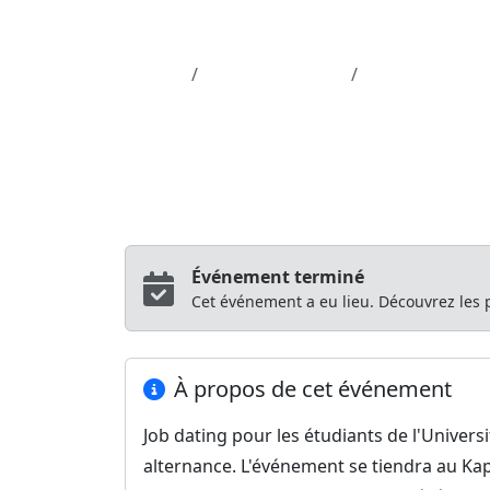
Aller au contenu principal
Job-Dating.org
Accueil
Département 63
Job dating alte
Job Dating
Job dating altern
Université Clermont Auvergne (UCA)
Cl
Événement terminé
Cet événement a eu lieu. Découvrez les
À propos de cet événement
Job dating pour les étudiants de l'Univer
alternance. L'événement se tiendra au Kap