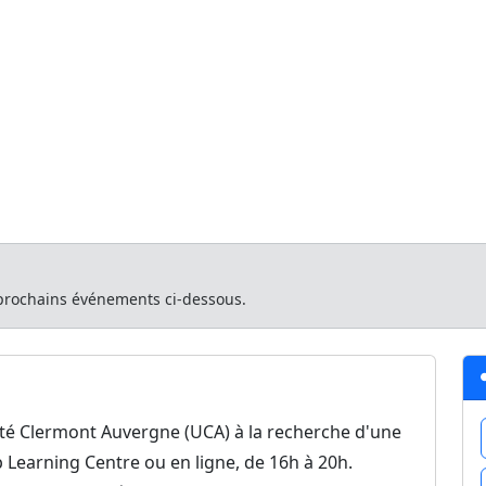
Accueil
R
rnance pour étudiants...
ance pour étudiants UCA
ermont-Ferrand (63)
19/05/2026 à 16:00
 prochains événements ci-dessous.
sité Clermont Auvergne (UCA) à la recherche d'une
 Learning Centre ou en ligne, de 16h à 20h.