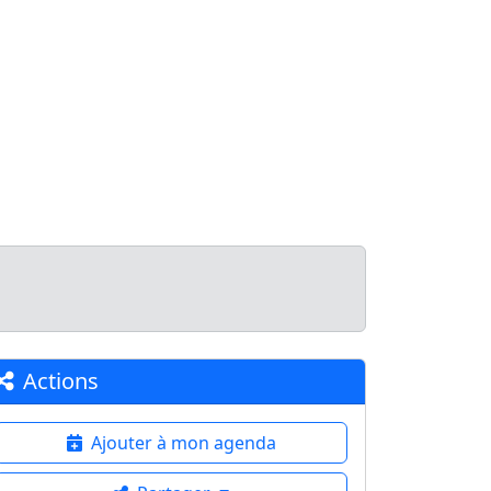
echerche
Carte
Explorer
Publier
Actions
Ajouter à mon agenda