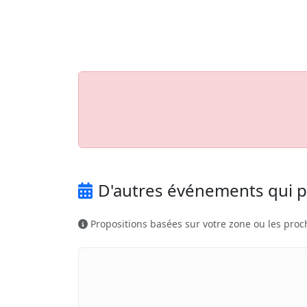
Aller au contenu principal
Job-Dating.org
D'autres événements qui p
Propositions basées sur votre zone ou les proc