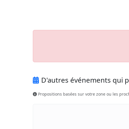
Aller au contenu principal
Job-Dating.org
D'autres événements qui p
Propositions basées sur votre zone ou les proc