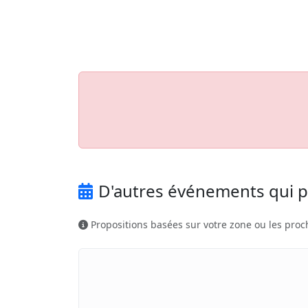
Aller au contenu principal
Job-Dating.org
D'autres événements qui p
Propositions basées sur votre zone ou les proc