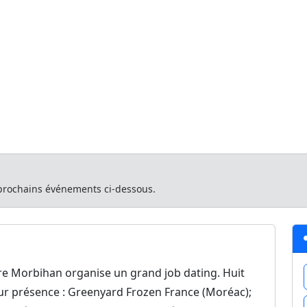
Accueil
R
ting de La Gazette
ng de La Gazette
 Actu
Locminé (56)
22/01/2026 à 08:00
 prochains événements ci-dessous.
tre Morbihan organise un grand job dating. Huit
eur présence : Greenyard Frozen France (Moréac);