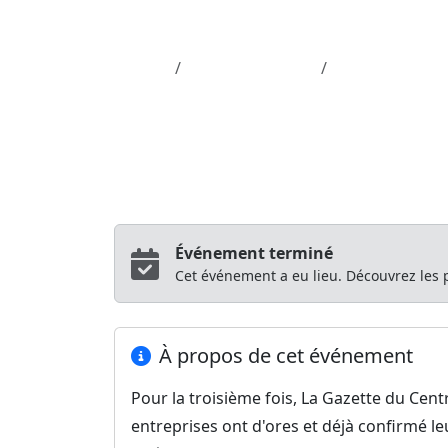
Aller au contenu principal
Job-Dating.org
Accueil
Département 56
Nouveau job da
Job Dating
Nouveau job dati
La Gazette du Centre Morbihan – Groupe
Événement terminé
Cet événement a eu lieu. Découvrez les
À propos de cet événement
Pour la troisième fois, La Gazette du Cen
entreprises ont d'ores et déjà confirmé l