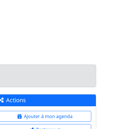
echerche
Carte
Explorer
Publier
Actions
Ajouter à mon agenda