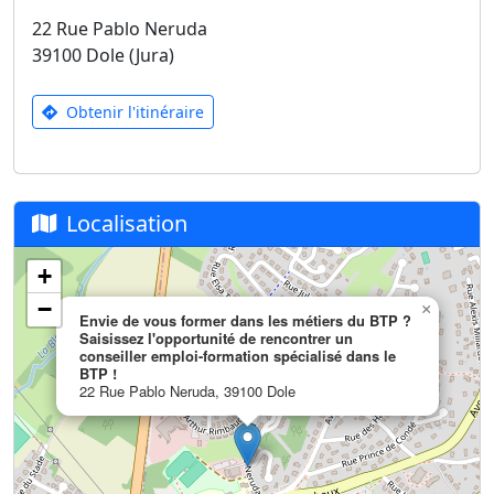
22 Rue Pablo Neruda
39100 Dole (Jura)
Obtenir l'itinéraire
Localisation
+
−
×
Envie de vous former dans les métiers du BTP ?
Saisissez l'opportunité de rencontrer un
conseiller emploi-formation spécialisé dans le
BTP !
22 Rue Pablo Neruda, 39100 Dole