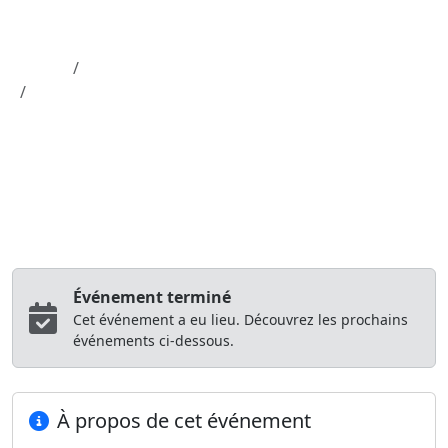
Aller au contenu principal
Job-Dating.org
Accueil
Département 59
"Je décroche une mission" MANPOWER BTP
Job Dating
Source officielle France Travail
"Je décroche une mission"
MANPOWER BTP
DUNKERQUE
Dunkerque (59)
27/01/2026 à 10:00
Événement terminé
Cet événement a eu lieu. Découvrez les prochains
événements ci-dessous.
À propos de cet événement