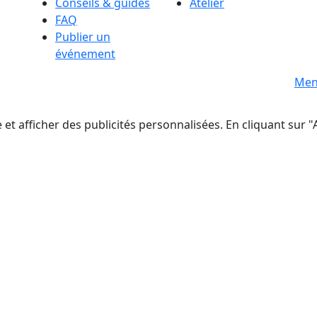
Conseils & guides
Atelier
FAQ
Publier un
événement
s
Men
t afficher des publicités personnalisées. En cliquant sur "A